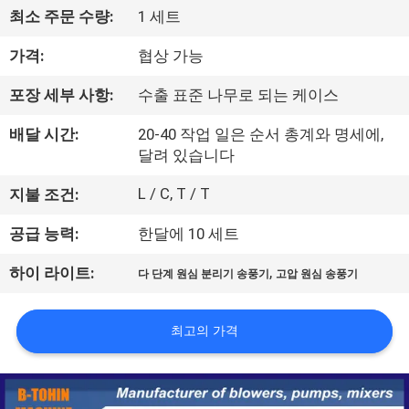
최소 주문 수량:
1 세트
리
가격:
협상 가능
에
대
포장 세부 사항:
수출 표준 나무로 되는 케이스
하
배달 시간:
20-40 작업 일은 순서 총계와 명세에,
달려 있습니다
여
L / C, T / T
지불 조건:
공
공급 능력:
한달에 10 세트
장
,
하이 라이트:
다 단계 원심 분리기 송풍기
고압 원심 송풍기
여
최고의 가격
행