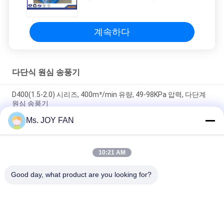
이션을 위한 다단계 원심 피폭 류기,
원심 피폭 압축기
계속하다
다단식 원심 송풍기
D400(1.5-2.0) 시리즈, 400m³/min 유량, 49-98KPa 압력, 다단계
원심 송풍기
Ms. JOY FAN
D300 ((1.5-2.0) 시리즈, 300m3/min 흐름, 20°C 온도 , 다단계 원심
류 류 류
10:21 AM
D250 시리즈 250m3/min 입류 융합 변속기 다단계 환경 보호 원
심풍기
Good day, what product are you looking for?
모든
3개의 로브 뿌리 송풍
송풍기가 고압에 의