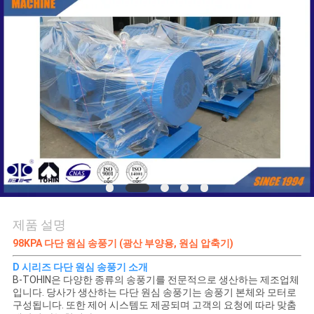
품
질
관
리
연
락
주
세
제품 설명
요
98KPA 다단 원심 송풍기 (광산 부양용, 원심 압축기)
D 시리즈 다단 원심 송풍기 소개
B-TOHIN은 다양한 종류의 송풍기를 전문적으로 생산하는 제조업체
인
입니다. 당사가 생산하는 다단 원심 송풍기는 송풍기 본체와 모터로
구성됩니다. 또한 제어 시스템도 제공되며 고객의 요청에 따라 맞춤