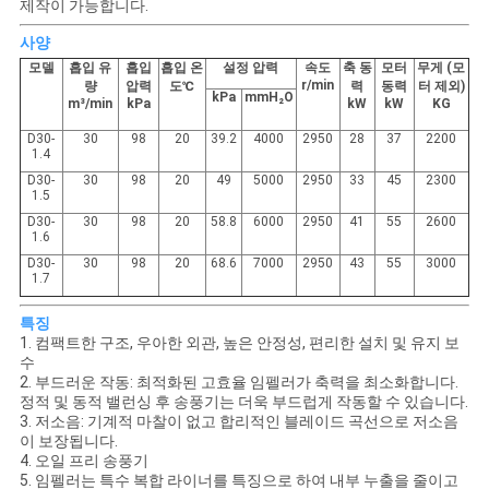
용
제작이 가능합니다.
사양
문
모델
흡입 유
흡입
흡입 온
설정 압력
속도
축 동
모터
무게 (모
r/min
량
압력
도℃
력
동력
터 제외)
을
kPa
mmH₂O
m³/min
kPa
kW
kW
KG
요
D30-
30
98
20
39.2
4000
2950
28
37
2200
1.4
구
D30-
30
98
20
49
5000
2950
33
45
2300
1.5
D30-
30
98
20
58.8
6000
2950
41
55
2600
하
1.6
D30-
30
98
20
68.6
7000
2950
43
55
3000
세
1.7
요
특징
1. 컴팩트한 구조, 우아한 외관, 높은 안정성, 편리한 설치 및 유지 보
수
2. 부드러운 작동: 최적화된 고효율 임펠러가 축력을 최소화합니다.
COMPANY
정적 및 동적 밸런싱 후 송풍기는 더욱 부드럽게 작동할 수 있습니다.
3. 저소음: 기계적 마찰이 없고 합리적인 블레이드 곡선으로 저소음
NEWS
이 보장됩니다.
4. 오일 프리 송풍기
5. 임펠러는 특수 복합 라이너를 특징으로 하여 내부 누출을 줄이고