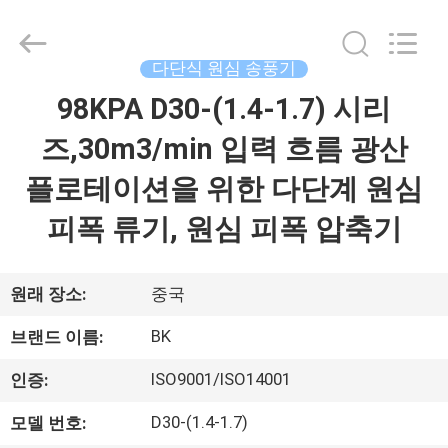
Copyright
©
2016
-
2026
다단식 원심 송풍기
B-
Tohin
Machine
98KPA D30-(1.4-1.7) 시리
집
(Jiangsu)
Co.,
Ltd..
즈,30m3/min 입력 흐름 광산
All
Rights
제
Reserved.
플로테이션을 위한 다단계 원심
품
피폭 류기, 원심 피폭 압축기
동
원래 장소:
중국
영
BK
브랜드 이름:
상
ISO9001/ISO14001
인증:
D30-(1.4-1.7)
모델 번호:
우