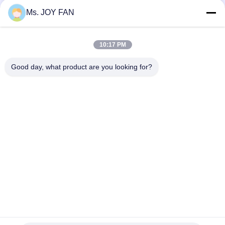
리
Ms. JOY FAN
에
25
10:17 PM
대
뿌리 회전하는 로브
Good day, what product are you looking for?
하
송풍기
모든
여
3개의 로브 뿌리 송풍
송풍기가 고압에 의
기
하여 뿌리박습니다
공
뿌리 회전하는 로브 
공기 송풍기를 뿌리
장
14
송풍기
박습니다
공기 송풍기를 뿌리
여
회전하는 공기 송풍
뿌리 송풍기 진공 펌
기
프
행
박습니다
단단 원심 분리기 송
다단식 원심 송풍기
풍기