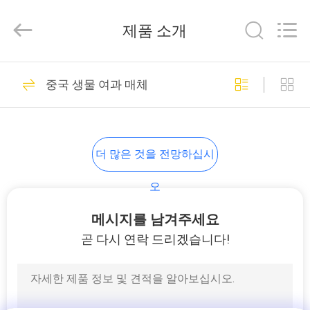
Copyright
©
2016
제품 소개
-
2026
B-
Tohin
Machine
집
95
(Jiangsu)
중국 생물 여과 매체
Co.,
3개의 로브 뿌리 송
Ltd..
All
Rights
제
Reserved.
풍기
품
더 많은 것을 전망하십시
오
동
메시지를 남겨주세요
21
영
곧 다시 연락 드리겠습니다!
송풍기가 고압에 의
상
하여 뿌리박습니다
우