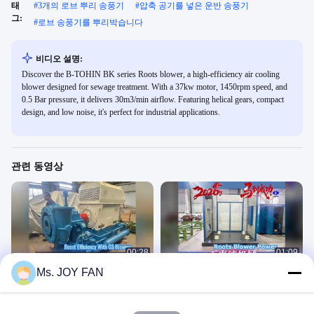
태
#
3개의 로브 뿌리 송풍기
#
압축 공기를 넣은 운반 송풍기
그:
#
로브 송풍기를 뿌리박습니다
비디오 설명:
Discover the B-TOHIN BK series Roots blower, a high-efficiency air cooling
blower designed for sewage treatment. With a 37kw motor, 1450rpm speed, and
0.5 Bar pressure, it delivers 30m3/min airflow. Featuring helical gears, compact
design, and low noise, it's perfect for industrial applications.
관련 동영상
00:28
01:09
Ms. JOY FAN
GS 단일 스테이지 고속 원심 송풍기
루츠 블로워
우리의 제품
우리의 제품
June 03, 2026
February 26, 2026