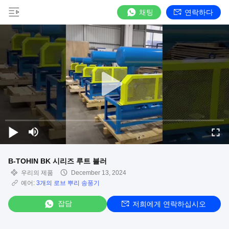
채팅
연락하다
B-TOHIN BK 시리즈 루트 블러
우리의 제품
December 13, 2024
예어:
3개의 로브 뿌리 송풍기
잡담
저희에게 연락하십시오