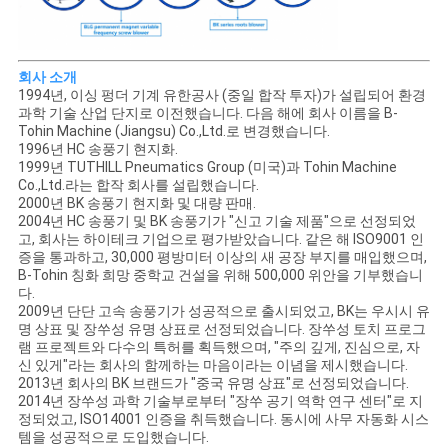
회사 소개
1994년, 이싱 펑더 기계 유한공사 (중일 합작 투자)가 설립되어 환경
과학 기술 산업 단지로 이전했습니다. 다음 해에 회사 이름을 B-
Tohin Machine (Jiangsu) Co.,Ltd.로 변경했습니다.
1996년 HC 송풍기 현지화.
1999년 TUTHILL Pneumatics Group (미국)과 Tohin Machine
Co.,Ltd.라는 합작 회사를 설립했습니다.
2000년 BK 송풍기 현지화 및 대량 판매.
2004년 HC 송풍기 및 BK 송풍기가 "신고 기술 제품"으로 선정되었
고, 회사는 하이테크 기업으로 평가받았습니다. 같은 해 ISO9001 인
증을 통과하고, 30,000 평방미터 이상의 새 공장 부지를 매입했으며,
B-Tohin 칭화 희망 중학교 건설을 위해 500,000 위안을 기부했습니
다.
2009년 단단 고속 송풍기가 성공적으로 출시되었고, BK는 우시시 유
명 상표 및 장쑤성 유명 상표로 선정되었습니다. 장쑤성 토치 프로그
램 프로젝트와 다수의 특허를 획득했으며, "주의 깊게, 진심으로, 자
신 있게"라는 회사의 함께하는 마음이라는 이념을 제시했습니다.
2013년 회사의 BK 브랜드가 "중국 유명 상표"로 선정되었습니다.
2014년 장쑤성 과학 기술부로부터 "장쑤 공기 역학 연구 센터"로 지
정되었고, ISO14001 인증을 취득했습니다. 동시에 사무 자동화 시스
템을 성공적으로 도입했습니다.