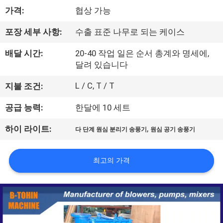
가격:
협상 가능
리
에
포장 세부 사항:
수출 표준 나무로 되는 케이스
대
배달 시간:
20-40 작업 일은 순서 총계와 명세에,
달려 있습니다
하
L / C, T / T
지불 조건:
여
공급 능력:
한달에 10 세트
공
,
하이 라이트:
다 단계 원심 분리기 송풍기
원심 공기 송풍기
장
최고의 가격
여
행