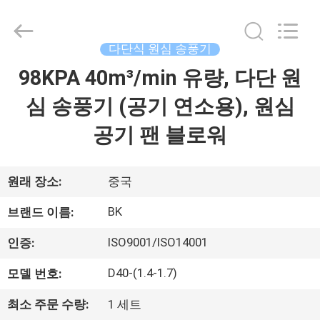
Copyright
©
2016
-
2026
다단식 원심 송풍기
B-
Tohin
Machine
98KPA 40m³/min 유량, 다단 원
집
(Jiangsu)
Co.,
Ltd..
심 송풍기 (공기 연소용), 원심
All
Rights
제
Reserved.
공기 팬 블로워
품
원래 장소:
중국
동
BK
브랜드 이름:
영
ISO9001/ISO14001
인증:
상
D40-(1.4-1.7)
모델 번호:
최소 주문 수량:
1 세트
우