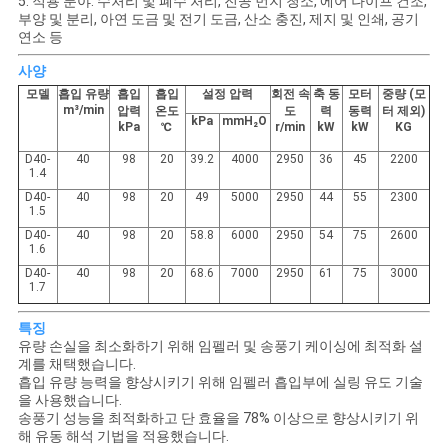
5. 적용 분야: 수처리 및 폐수 처리, 진공 먼지 청소, 에어 나이프 건조,
용
부양 및 분리, 아연 도금 및 전기 도금, 산소 충진, 제지 및 인쇄, 공기
연소 등
문
사양
을
모델
흡입 유량
흡입
흡입
설정 압력
회전 속
축 동
모터
중량 (모
m³/min
압력
온도
도
력
동력
터 제외)
kPa
mmH₂O
요
kPa
℃
r/min
kW
kW
KG
D40-
40
98
20
39.2
4000
2950
36
45
2200
구
1.4
D40-
40
98
20
49
5000
2950
44
55
2300
하
1.5
D40-
40
98
20
58.8
6000
2950
54
75
2600
세
1.6
D40-
40
98
20
68.6
7000
2950
61
75
3000
요
1.7
특징
유량 손실을 최소화하기 위해 임펠러 및 송풍기 케이싱에 최적화 설
COMPANY
계를 채택했습니다.
흡입 유량 능력을 향상시키기 위해 임펠러 흡입부에 실링 유도 기술
NEWS
을 사용했습니다.
송풍기 성능을 최적화하고 단 효율을 78% 이상으로 향상시키기 위
해 유동 해석 기법을 적용했습니다.