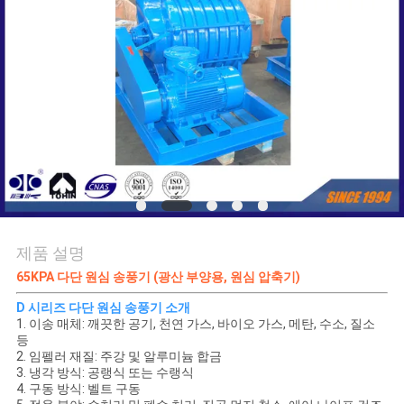
품
질
관
리
연
락
주
제품 설명
세
65KPA 다단 원심 송풍기 (광산 부양용, 원심 압축기)
D 시리즈 다단 원심 송풍기 소개
요
1. 이송 매체: 깨끗한 공기, 천연 가스, 바이오 가스, 메탄, 수소, 질소
등
2. 임펠러 재질: 주강 및 알루미늄 합금
인
3. 냉각 방식: 공랭식 또는 수랭식
4. 구동 방식: 벨트 구동