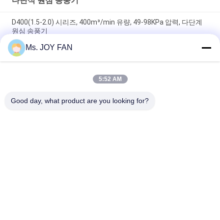
다단식 원심 송풍기
D400(1.5-2.0) 시리즈, 400m³/min 유량, 49-98KPa 압력, 다단계
원심 송풍기
Ms. JOY FAN
D300 ((1.5-2.0) 시리즈, 300m3/min 흐름, 20°C 온도 , 다단계 원심
류 류 류
5:52 AM
D250 시리즈 250m3/min 입류 융합 변속기 다단계 환경 보호 원
심풍기
Good day, what product are you looking for?
모든
3개의 로브 뿌리 송풍
송풍기가 고압에 의
기
하여 뿌리박습니다
뿌리 회전하는 로브 
공기 송풍기를 뿌리
송풍기
박습니다
회전하는 공기 송풍
뿌리 송풍기 진공 펌
기
프