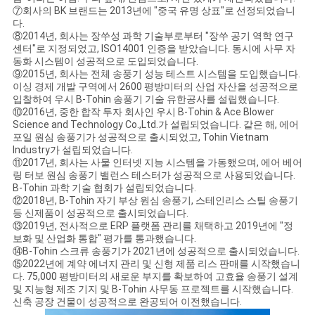
⑦회사의 BK 브랜드는 2013년에 "중국 유명 상표"로 선정되었습니
다.
⑧2014년, 회사는 장쑤성 과학 기술부로부터 "장쑤 공기 역학 연구
센터"로 지정되었고, ISO14001 인증을 받았습니다. 동시에 사무 자
동화 시스템이 성공적으로 도입되었습니다.
⑨2015년, 회사는 전체 송풍기 성능 테스트 시스템을 도입했습니다.
이싱 경제 개발 구역에서 2600 평방미터의 산업 자산을 성공적으로
입찰하여 우시 B-Tohin 송풍기 기술 유한공사를 설립했습니다.
⑩2016년, 중한 합작 투자 회사인 우시 B-Tohin & Ace Blower
Science and Technology Co.,Ltd.가 설립되었습니다. 같은 해, 에어
포일 원심 송풍기가 성공적으로 출시되었고, Tohin Vietnam
Industry가 설립되었습니다.
⑪2017년, 회사는 사물 인터넷 지능 시스템을 가동했으며, 에어 베어
링 터보 원심 송풍기 밸런스 테스터가 성공적으로 사용되었습니다.
B-Tohin 과학 기술 협회가 설립되었습니다.
⑫2018년, B-Tohin 자기 부상 원심 송풍기, 스테인리스 스틸 송풍기
등 신제품이 성공적으로 출시되었습니다.
⑬2019년, 전사적으로 ERP 플랫폼 관리를 채택하고 2019년에 "정
보화 및 산업화 통합" 평가를 통과했습니다.
⑭B-Tohin 스크류 송풍기가 2021년에 성공적으로 출시되었습니다.
⑮2022년에 계약 에너지 관리 및 신형 제품 리스 판매를 시작했습니
다. 75,000 평방미터의 새로운 부지를 확보하여 고효율 송풍기 설계
및 지능형 제조 기지 및 B-Tohin 사무동 프로젝트를 시작했습니다.
신축 공장 건물이 성공적으로 완공되어 이전했습니다.