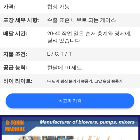
가격:
협상 가능
리
에
포장 세부 사항:
수출 표준 나무로 되는 케이스
대
배달 시간:
20-40 작업 일은 순서 총계와 명세에,
달려 있습니다
하
L / C, T / T
지불 조건:
여
공급 능력:
한달에 10 세트
공
,
하이 라이트:
다 단계 원심 분리기 송풍기
고압 원심 송풍기
장
최고의 가격
여
행