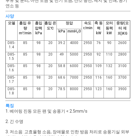
부유 및 분리, 아연 도금 및 전기 도금, 산소 충진, 제지 및 인쇄, 공기
용
연소 등
문
사양
모델
흡입 유
흡입
흡입 온
정압
속도
축 동
모터
중량(모
을
r/min
량
압력
도℃
력
동력
터 제
kPa
mmH₂O
m³/min
kPa
kW
kW
외)KG
요
D85-
85
98
20
39.2
4000
2950
76
90
2600
1.4
구
D85-
85
98
20
49
5000
2950
92
110
2800
1.5
하
D85-
85
98
20
58.8
6000
2950
109
132
3100
1.6
세
D85-
85
98
20
68.6
7000
2950
116
160
3700
1.7
요
D85-
85
98
20
78.5
8000
2950
123
160
3900
1.8
특징
COMPANY
1. 베어링 진동 모든 팬 및 송풍기 < 2.5mm/s
NEWS
2. 긴 수명
3. 저소음: 고효율형 소음, 장애물로 인한 방음 처리로 송풍기실 외부