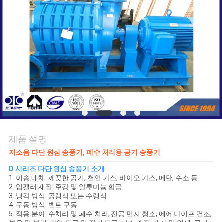
품
질
관
리
연
락
주
제품 설명
세
저소음 다단 원심 송풍기, 폐수 처리용 공기 송풍기
D 시리즈 다단 원심 송풍기 소개
요
1. 이송 매체: 깨끗한 공기, 천연 가스, 바이오 가스, 메탄, 수소 등
2. 임펠러 재질: 주강 및 알루미늄 합금
3. 냉각 방식: 공랭식 또는 수랭식
인
4. 구동 방식: 벨트 구동
5. 적용 분야: 수처리 및 폐수 처리, 진공 먼지 청소, 에어 나이프 건조,