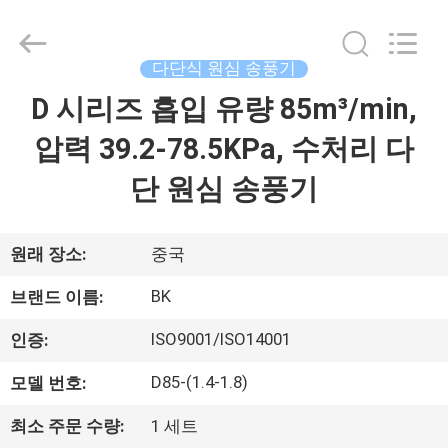
Copyright
©
2016
-
2026
다단식 원심 송풍기
B-
Tohin
Machine
D 시리즈 흡입 유량 85m³/min,
집
(Jiangsu)
Co.,
Ltd..
압력 39.2-78.5KPa, 수처리 다
All
Rights
제
Reserved.
단 원심 송풍기
품
원래 장소:
중국
동
BK
브랜드 이름:
영
ISO9001/ISO14001
인증:
상
D85-(1.4-1.8)
모델 번호:
최소 주문 수량:
1 세트
우