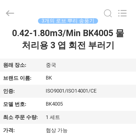
Copyright
©
2016
-
2026
3개의 로브 뿌리 송풍기
B-
Tohin
Machine
0.42-1.80m3/Min BK4005 물
집
(Jiangsu)
Co.,
Ltd..
처리용 3 엽 회전 부러기
All
Rights
제
Reserved.
품
원래 장소:
중국
BK
브랜드 이름:
동
ISO9001/ISO14001/CE
인증:
영
BK4005
모델 번호:
상
최소 주문 수량:
1 세트
가격:
협상 가능
우