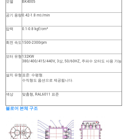
사
모델
BK4005
이
공기 용량
0.42-1.8 m
/min
3
트
압력
0.1-0.8 kgf/cm²
맵
회전 속도
1500-2300rpm
모터 유형
132KW
PRIVACY
380/400/415/440V, 3상, 50/60HZ, 주파수 모터도 사용 가능
POLICY
설치 유형
표준: 수평형.
수직형도 옵션으로 제공됩니다.
색상
맞춤형, RAL6011 표준
블로어 본체 구조