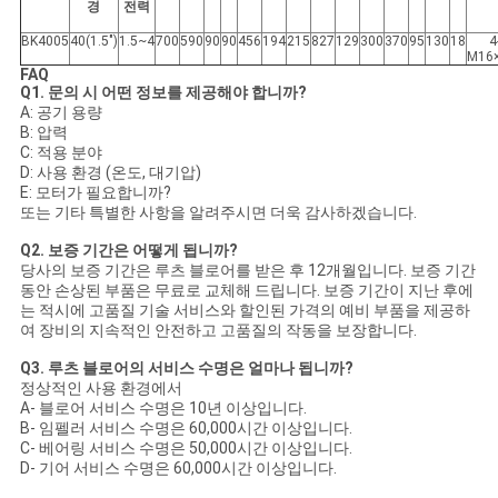
경
전력
BK4005
40(1.5")
1.5~4
700
590
90
90
456
194
215
827
129
300
370
95
130
18
4
M16
FAQ
Q
1. 문의 시 어떤 정보를 제공해야 합니까?
A: 공기 용량
B: 압력
C: 적용 분야
D: 사용 환경 (온도, 대기압)
E: 모터가 필요합니까?
또는 기타 특별한 사항을 알려주시면 더욱 감사하겠습니다.
Q
2. 보증 기간은 어떻게 됩니까?
당사의 보증 기간은 루츠 블로어를 받은 후 12개월입니다. 보증 기간
동안 손상된 부품은 무료로 교체해 드립니다. 보증 기간이 지난 후에
는 적시에 고품질 기술 서비스와 할인된 가격의 예비 부품을 제공하
여 장비의 지속적인 안전하고 고품질의 작동을 보장합니다.
Q
3. 루츠 블로어의 서비스 수명은 얼마나 됩니까?
정상적인 사용 환경에서
A- 블로어 서비스 수명은 10년 이상입니다.
B- 임펠러 서비스 수명은 60,000시간 이상입니다.
C- 베어링 서비스 수명은 50,000시간 이상입니다.
D- 기어 서비스 수명은 60,000시간 이상입니다.