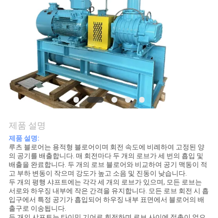
품
질
관
리
연
락
제품 설명
주
제품 설명:
루츠 블로어는 용적형 블로어이며 회전 속도에 비례하여 고정된 양
세
의 공기를 배출합니다. 매 회전마다 두 개의 로브가 세 번의 흡입 및
배출을 완료합니다. 두 개의 로브 블로어와 비교하여 공기 맥동이 적
요
고 부하 변동이 작으며 강도가 높고 소음 및 진동이 낮습니다.
두 개의 평행 샤프트에는 각각 세 개의 로브가 있으며, 모든 로브는
서로와 하우징 내부에 작은 간격을 유지합니다. 모든 로브 회전 시 흡
입구에서 특정 공기가 흡입되어 하우징 내부 표면에서 블로어의 배
인
출구로 이송됩니다.
두 개의 샤프트는 타이밍 기어로 회전하며 로브 사이에 접촉이 없으