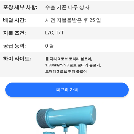
리
포장 세부 사항:
수출 기준 나무 상자
에
배달 시간:
사전 지불을받은 후 25 일
대
L/C, T/T
지불 조건:
하
공급 능력:
0 달
여
,
하이 라이트:
물 처리 3 로브 로터리 블로어
,
1.80m3/min 3 로브 로터리 블로거
로터리 3 로브 뿌리 블로어
공
장
최고의 가격
여
행