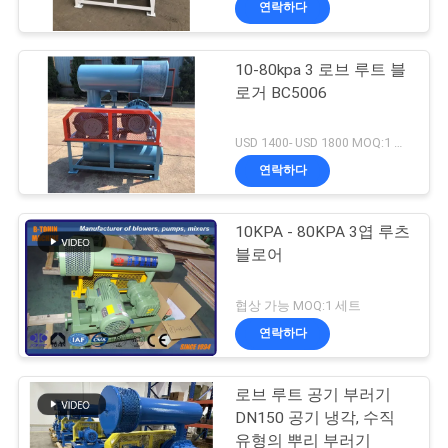
연락하다
10-80kpa 3 로브 루트 블
로거 BC5006
USD 1400- USD 1800 MOQ:1 세트
연락하다
10KPA - 80KPA 3엽 루츠
블로어
협상 가능 MOQ:1 세트
연락하다
로브 루트 공기 부러기
DN150 공기 냉각, 수직
유형의 뿌리 부러기