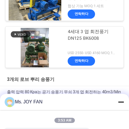
협상 가능 MOQ:1 세트
연락하다
4세대 3 엽 회전풍기
DN125 BK6008
USD 2550- USD 4160 MOQ:1개 세트
연락하다
3개의 로브 뿌리 송풍기
출력 압력 80 Kpa는 공기 송풍기 무쇠 3개 엽 회전하는 40m3/Min
에 뿌리를 내립니다
Ms. JOY FAN
10" 80kpa 71.52m3/Min 132kw 주사철 3 로브 루트 블로어
3:53 AM
DN200 물은 세 로브 루츠 블로워 최고 가압력 100KPA를 냉각시켰
습니다