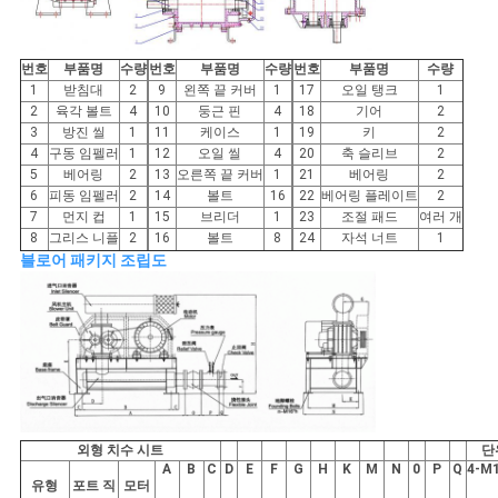
번호
부품명
수량
번호
부품명
수량
번호
부품명
수량
1
받침대
2
9
왼쪽 끝 커버
1
17
오일 탱크
1
2
육각 볼트
4
10
둥근 핀
4
18
기어
2
3
방진 씰
1
11
케이스
1
19
키
2
4
구동 임펠러
1
12
오일 씰
4
20
축 슬리브
2
5
베어링
2
13
오른쪽 끝 커버
1
21
베어링
2
6
피동 임펠러
2
14
볼트
16
22
베어링 플레이트
2
7
먼지 컵
1
15
브리더
1
23
조절 패드
여러 개
8
그리스 니플
2
16
볼트
8
24
자석 너트
1
블로어 패키지 조립도
외형 치수 시트
단
A
B
C
D
E
F
G
H
K
M
N
0
P
Q
4-M
유형
포트 직
모터