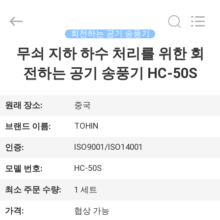
Copyright
©
2016
-
2026
회전하는 공기 송풍기
B-
Tohin
Machine
무쇠 지하 하수 처리를 위한 회
집
(Jiangsu)
Co.,
Ltd..
전하는 공기 송풍기 HC-50S
All
Rights
제
Reserved.
품
원래 장소:
중국
TOHIN
브랜드 이름:
동
ISO9001/ISO14001
인증:
영
HC-50S
모델 번호:
상
최소 주문 수량:
1 세트
가격:
협상 가능
우