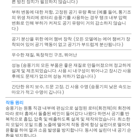
사
른 방진 장치가 필요하지 않습니다.)
부하 변동에 대한 저항, 고정된 공기 유량 확보 (예를 들어, 통기조
이
의 위생 처리에 로터리 송풍기를 사용하는 경우 탱크 내부 압력
변화로 인해 부하가 커져도 공기 유량이 거의 감소하지 않습니
트
다.)
맵
공기 분산을 위한 에어 챔버 장착. (모든 모델에는 에어 챔버가 장
착되어 있어 공기 맥동이 없고 공기가 부드럽게 분산됩니다.)
우수한 재질, 독창적인 구조, 뛰어난
PRIVACY
성능 (송풍기의 모든 부품은 좋은 재질로 만들어졌으며 정교하게
POLICY
설계 및 제조되었습니다. 사용 시 내구성이 뛰어나고 장시간 사용
후에도 문제가 없으며 성능 저하가 없습니다.)
간단한 유지 보수, 드문 고장, 긴 사용 수명 (송풍기의 낮은 속도는
마모가 적고 수명이 깁니다.)
작동 원리
송풍기는 원통 직경 내부에 편심으로 설정된 로터(회전체)의 회전에
따라 로터 홈에서 돌출된 베인이 들어갔다 나왔다 하면서 공기를 반
복적으로 흡입, 압축 및 배출하도록 설계 및 제작되었습니다. 최소한
의 오일이 오일 드롭 노즐에 떨어져 작동 중에 항상 실린더로 떨어져
윤활을 하여 열과 소음 발생을 방지합니다. 동시에 실린더 내 공기 순
환을 방지합니다.