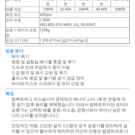
용
분
분
분
분
배출 차압
10KPA
20 KPA
30KPA
40 KPA
50KPA
문
회전 속도
430rpm
모터 유형
1.5KW
380/400/415/440V, 3상, 50/60HZ
을
송풍기 패키지 순중
120kg
량
요
포장 크기 (약)
1.2*0.61*1m (길이*너비*높이)
구
응용 분야
폐수 폭기
하
병원 및 실험실 폐기물 혼합 및 폭기
오프셋 인쇄 작업에서 종이 이송
도금 탱크 및 폐수 교반 및 폭기
세
플라스틱 용접 및 불기용 공기 공급 장치
버너의 미스트 스프레이 및 유리 산업 등
요
특징
컴팩트하고 저소음이며 경제적인 에너지 소비. (회전 운동에 의
한 공기 압축 원리를 채택했습니다. 따라서 컴팩트하지만 로터리
COMPANY
송풍기는 강력한 배출 용량, 저소음, 경쟁사보다 뛰어난 낮은 에
너지 소비를 보여줍니다.)
NEWS
안정적인 작동, 간단한 설치. (소형의 경우 송풍기를 편리하게 설
치할 수 있으며 올바르게 배치하면 약간의 진동만 발생하므로 다