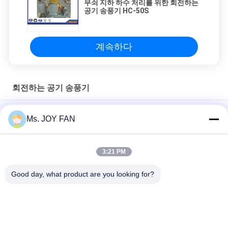
무쇠 지하 하수 처리를 위한 회전하는
공기 송풍기 HC-50S
계속하다
회전하는 공기 송풍기
고품질의 B-TOHIN HC-401S 작은 뿌리 블로어 회전 공기 블로어
Ms. JOY FAN
DN80 회전하는 공기 송풍기, 저잡음 낭비자 물 처리 송풍기
3:21 PM
0.35-0.31m3/min 공기 회전하는 송풍기, HC-30S v 벨트에 의하여
모는 송풍기 10-50KPA
Good day, what product are you looking for?
모든
3개의 로브 뿌리 송풍
송풍기가 고압에 의