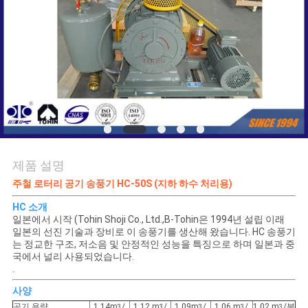
품
질
관
리
연
락
제품 설명
주
주철 로터리 공기 송풍기 HC-50S (지하 하수 처리용)
HC 소개
세
일본에서 시작 (Tohin Shoji Co., Ltd.,B-Tohin은 1994년 설립 이래
일본의 선진 기술과 장비로 이 송풍기를 생산해 왔습니다. HC 송풍기
요
는 정교한 구조, 저소음 및 안정적인 성능을 특징으로 하며 일본과 중
국에서 널리 사용되었습니다.
.
인
사양
공기 용량
1.14m
/
1.12 m
/
1.09m
/
1.06 m
/
1.02 m
/분
3
3
3
3
3