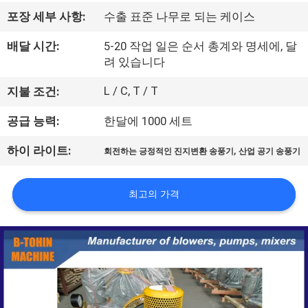
리
포장 세부 사항:
수출 표준 나무로 되는 케이스
에
배달 시간:
5-20 작업 일은 순서 총계와 명세에, 달
려 있습니다
대
L / C, T / T
지불 조건:
하
공급 능력:
한달에 1000 세트
여
,
하이 라이트:
회전하는 긍정적인 진지변환 송풍기
산업 공기 송풍기
공
최고의 가격
장
여
행