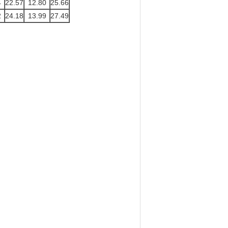
4
22.57
12.80
25.66
2
24.18
13.99
27.49