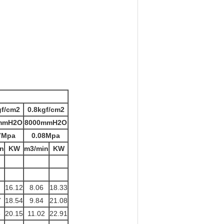
gf/cm2
0.8kgf/cm2
mmH2O
8000mmH2O
7Mpa
0.08Mpa
n
KW
m3/min
KW
16.12
8.06
18.33
7
18.54
9.84
21.08
6
20.15
11.02
22.91