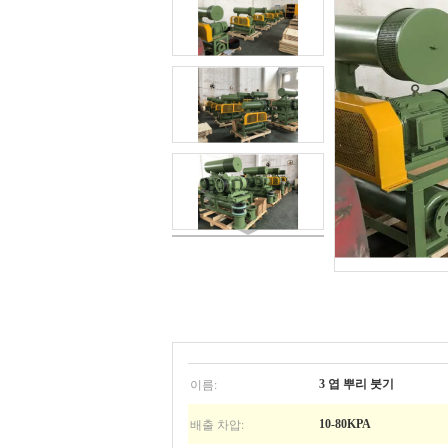
이름:
3 엽 뿌리 붓기
배출 차압:
10-80KPA