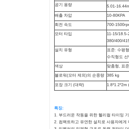
공기 용량
5.01-16.44
배출 차압
10-80KPA
회전 속도
700-1500r
모터 타입
11-15/18.5
380/400/4
설치 유형
표준: 수평형
수직형도 선
색상
맞춤형, 표준 
블로워(모터 제외)의 순중량
385 kg
포장 크기 (대략)
1.8*1.2*2
특징:
1. 부드러운 작동을 위한 헬리컬 타이밍 
2. 컴팩트하고 유연한 설치로 사용자에게 
3. 임펠러의 일체형 구조로 동력 전달이 