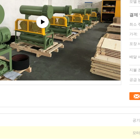
모델 
결제 
최소 
가격:
포장 
배달 
지불 
공급 
공기
모터