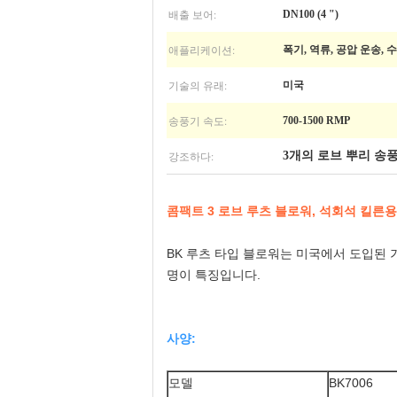
배출 보어:
DN100 (4 ")
애플리케이션:
폭기, 역류, 공압 운송,
기술의 유래:
미국
송풍기 속도:
700-1500 RMP
강조하다:
3개의 로브 뿌리 송
콤팩트 3 로브 루츠 블로워, 석회석 킬른용, 
BK 루츠 타입 블로워는 미국에서 도입된 
명이 특징입니다.
사양:
모델
BK7006