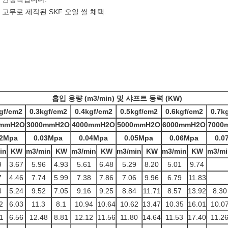
 고무로 제작된 SKF 오일 씰 채택.
흡입 용량 (m3/min) 및 샤프트 동력 (KW)
gf/cm2
0.3kgf/cm2
0.4kgf/cm2
0.5kgf/cm2
0.6kgf/cm2
0.7k
0mmH2O
3000mmH2O
4000mmH2O
5000mmH2O
6000mmH2O
7000
02Mpa
0.03Mpa
0.04Mpa
0.05Mpa
0.06Mpa
0.0
in
KW
m3/min
KW
m3/min
KW
m3/min
KW
m3/min
KW
m3/mi
9
3.67
5.96
4.93
5.61
6.48
5.29
8.20
5.01
9.74
7
4.46
7.74
5.99
7.38
7.86
7.06
9.96
6.79
11.83
4
5.24
9.52
7.05
9.16
9.25
8.84
11.71
8.57
13.92
8.30
2
6.03
11.3
8.1
10.94
10.64
10.62
13.47
10.35
16.01
10.0
1
6.56
12.48
8.81
12.12
11.56
11.80
14.64
11.53
17.40
11.2