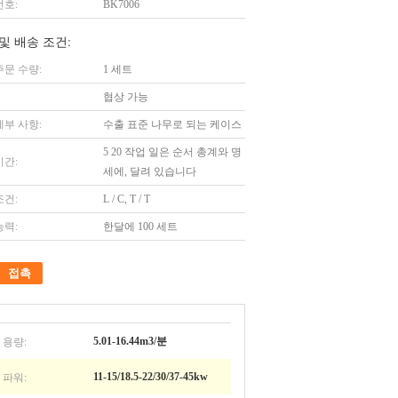
번호:
BK7006
및 배송 조건:
주문 수량:
1 세트
협상 가능
세부 사항:
수출 표준 나무로 되는 케이스
5 20 작업 일은 순서 총계와 명
시간:
세에, 달려 있습니다
조건:
L / C, T / T
능력:
한달에 100 세트
접촉
 용량:
5.01-16.44m3/분
 파워:
11-15/18.5-22/30/37-45kw