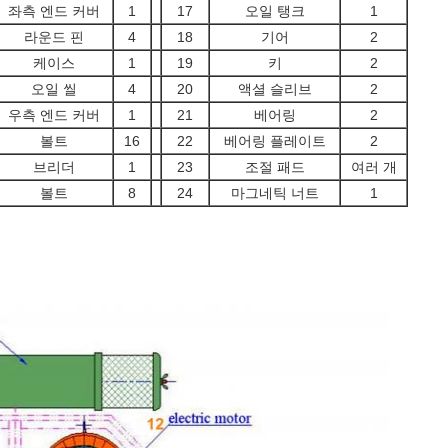
좌측 엔드 커버
1
17
오일 탱크
1
라운드 핀
4
18
기어
2
케이스
1
19
키
2
오일 씰
4
20
액셜 슬리브
2
우측 엔드 커버
1
21
베어링
2
볼트
16
22
베어링 플레이트
2
브리더
1
23
조절 패드
여러 개
볼트
8
24
마그네틱 너트
1