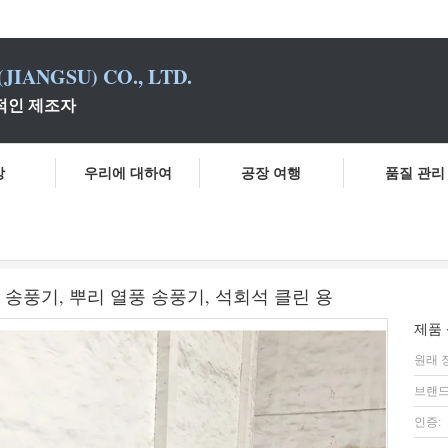
JIANGSU) CO., LTD.
적인 제조자
상
우리에 대하여
공장 여행
품질 관리
10-80KPA 콤팩트 트라이 로브 뿌리 송풍기, 뿌리 열풍 송풍기, 석회석
리 송풍기, 뿌리 열풍 송풍기, 석회석 클린 용
제품 
원래 
브랜드
인증: