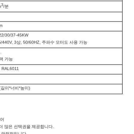
3
m
/분
pm
-22/30/37-45KW
15/440V, 3상, 50/60HZ, 주파수 모터도 사용 가능
.
택 가능
RAL6011
m (길이*너비*높이)
기어
더 많은 선택권을 제공합니다.
더 안정적입니다.