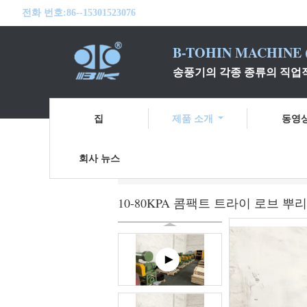
전화 번호:
86--15301523076
B-TOHIN MACHINE (
송풍기의 각종 종류의 직업
집
제품 소개
동영
회사 뉴스
홈
제품 소개
3개의 로브 뿌리 송풍기
10-80KPA 콤팩트 트라이 로브 뿌