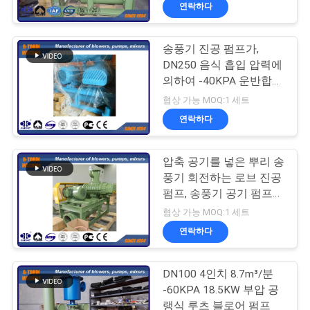
연락하다
리
에
송풍기 진공 펌프가,
DN250 음식 흡입 압력에
대
의하여 -40KPA 운반합니
다 송풍기를 뿌리박습니
하
협상 가능 MOQ:1 세트
다
연락하다
여
압축 공기를 넣은 뿌리 송
공
풍기 회전하는 로브 진공
펌프, 송풍기 공기 펌프
장
진공 -40KPA
협상 가능 MOQ:1 세트
여
연락하다
행
DN100 4인치 8.7m³/분
-60KPA 18.5KW 부압 공
랭식 루츠 블로어 펌프