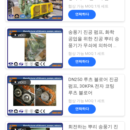
품
협상 가능 MOQ:1개 세트
질
연락하다
관
송풍기 진공 펌프, 화학
리
공업을 위한 진공 뿌리 송
풍기가 무쇠에 의하여 뿌
리박습니다
연
협상 가능 MOQ:1 세트
연락하다
락
주
DN250 루츠 블로어 진공
펌프, 30KPA 전자 코팅
세
루츠 블로어
요
협상 가능 MOQ:1 세트
연락하다
인
회전하는 뿌리 송풍기 진