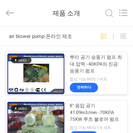
Copyright
©
2016
제품 소개
-
2026
B-
Tohin
Machine
집
(Jiangsu)
air blower pump 온라인 제조
Co.,
Ltd..
All
Rights
제
Reserved.
뿌리 공기 송풍기 펌프 최
품
대 압력 -40KPA의 진공
송풍기 펌프
협상 가능 MOQ:1 세트
동
연락하다
영
8" 음압 공기
상
41.09m3/min -70KPA
75KW 루츠 블로어 펌프
우
협상 가능 MOQ:1개 세트