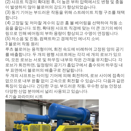
(2) 샤프트 직경이 확대된 후, 더 높은 부하 압력에서도 변형 및 충돌
이 발생하지 않아 블로어의 강도가 향상되었습니다.
(3) 동기 기어는 부드러운 작동을 위해 스트레이트 치형 구조를 채택
합니다.
(4) 고정밀 및 저마찰 계수의 깊은 홈 볼 베어링을 선택하여 작동 소
음을 줄입니다. 또한, 확대된 샤프트 직경에 맞는 더 큰 크기의 베어
링으로 인해 베어링의 부하 용량이 향상되고 수명이 연장됩니다.
(5) 저소음 및 진동, 컴팩트하고 경제적인 에너지 소비.
3 블로어 작동 원리
루츠 블로어는 용적형이며, 회전 속도에 비례하여 고정된 양의 공기
를 배출합니다. 두 개의 평행 샤프트에는 각각 세 개의 로브가 있으
며, 모든 로브는 서로 및 하우징 내부와 작은 간격을 유지합니다. 각
로브가 회전하면, 일정량의 공기가 흡입구에서 흡수되어 하우징 내
부 표면에서 블로어의 배출구로 전달됩니다.
두 개의 샤프트는 타이밍 기어에 의해 회전하며, 로브 사이에 접촉이
없으므로 내부 윤활 없이 고속으로 회전할 수 있습니다. 다음과 같은
특징이 있습니다: 간단한 구성; 부드러운 작동; 우수한 성능 안정성.
다양한 산업 분야에서 널리 사용되고 있습니다.
4 기술 파라미터 시트