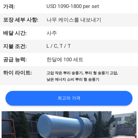
USD 1090-1800 per set
가격:
리
에
포장 세부 사항:
나무 케이스를 내보내기
대
배달 시간:
사주
하
L / C, T / T
지불 조건:
여
공급 능력:
한달에 100 세트
,
,
하이 라이트:
고압 작은 뿌리 송풍기
뿌리 형 송풍기 고압
공
낮은 에너지 소비 뿌리 형 송풍기
장
최고의 가격
여
행