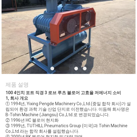
품
질
관
리
연
락
주
제품 설명
세
100 4인치 포트 직경 3 로브 루츠 블로어 고효율 저에너지 소비
1, 회사 개요
① 1994년, Yixing Pengde Machinery Co.,Ltd.(중일 합작 회사)가 설
요
립되어 환경 과학 기술 산업 단지로 이전했습니다. 이듬해 회사명은
B-Tohin Machine (Jiangsu) Co.,Ltd.로 변경되었습니다.
② 1996년 HC 블로어 현지화
③ 1999년, TUTHILL Pneumatics Group (미국)과 Tohin Machine
인
Co.,Ltd.라는 합작 회사를 설립했습니다.
④ 2000년 BK 블로어 현지화 및 대량 판매