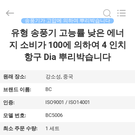
Copyright
©
2016
-
2026
송풍기가 고압에 의하여 뿌리박습니다
B-
Tohin
Machine
유형 송풍기 고능률 낮은 에너
집
(Jiangsu)
Co.,
Ltd..
지 소비가 100에 의하여 4 인치
All
Rights
제
Reserved.
항구 Dia 뿌리박습니다
품
원래 장소:
강소성, 중국
동
BC
브랜드 이름:
영
ISO9001 / ISO14001
인증:
상
BC5006
모델 번호:
최소 주문 수량:
1 세트
우