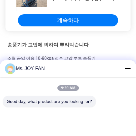
박습니다
계속하다
송풍기가 고압에 의하여 뿌리박습니다
소형 공압 이송 10-80kpa 정수 고압 루츠 송풍기
Ms. JOY FAN
DN200 30-132KW 80KPA 공기 냉각 배달 특수 식품 로터리 뿌리
스타일 풍기는
9:39 AM
4.89-17.86m3/Min 100mm 포트 디아 로터리 10KPA - 50 KPA 트
리 로브 루트 블로어 신뢰할 수 있는 공기
Good day, what product are you looking for?
모든
3개의 로브 뿌리 송풍
송풍기가 고압에 의