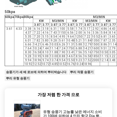
50kpa
60kpa
70kpa
80kpa
M3/MIN
KW
M3/MIN
KW
M3/MIN
KW
3.87
3.77
3.87
3.77
3.87
3.77
3.87
3.77
3.87
3.77
3.61
4.33
3.38
6.16
3.18
6.31
100
5.58
1.74
5.17
2.92
4.86
4.43
4.37
7.22
4.16
7.43
1150
6.56
2.00
6.16
3.36
5.84
8.14
5.35
7.20
5.15
8.54
4.95
9.64
1250
7.22
10.52
6.81
3.65
6.01
7.82
5.80
9.28
5.61
10.48
5.21
11.84
1350
7.87
2.35
6.66
14.21
6.46
10.03
6.26
11.31
5.88
12.79
1500
8.86
11.14
7.64
10.24
7.44
11.14
7.24
1750
6.88
14.21
1600
9.51
2.79
8.30
16.58
8.10
11.88
7.90
13.41
7.56
15.16
1750
10.50
3.05
9.28
10.95
9.08
13.00
8.88
14.67
8.56
16.58
1850
11.15
3.22
9.94
18.96
9.74
13.74
9.54
15.50
9.23
17.52
2000
12.14
3.48
10.92
12.52
10.72
14.85
10.52
16.76
10.24
18.96
송풍기가 세 배 로브에 의하여 뿌리박습니다
뿌리 작풍 송풍기
뿌리 유형 송풍기
가장 저렴 한 가격 으로
유형 송풍기 고능률 낮은 에너지 소비
가 100에 의하여 4 인치 항구 Dia 뿌리