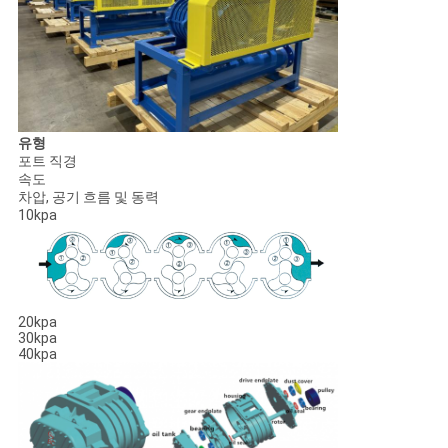
유형
포트 직경
속도
차압, 공기 흐름 및 동력
10kpa
20kpa
30kpa
40kpa