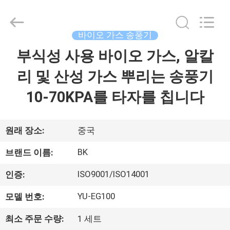
Copyright
©
2016
-
2026
바이오 가스 송풍기
B-
Tohin
Machine
부식성 사용 바이오 가스, 알칼
집
(Jiangsu)
Co.,
Ltd..
리 및 산성 가스 뿌리는 송풍기
All
Rights
제
Reserved.
10-70KPA를 타자를 칩니다
품
원래 장소:
중국
동
BK
브랜드 이름:
영
ISO9001/ISO14001
인증:
상
YU-EG100
모델 번호:
최소 주문 수량:
1 세트
우