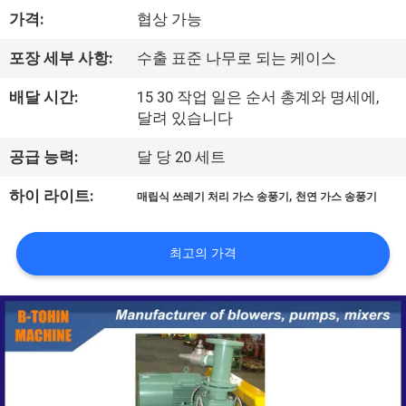
가격:
협상 가능
리
에
포장 세부 사항:
수출 표준 나무로 되는 케이스
대
배달 시간:
15 30 작업 일은 순서 총계와 명세에,
달려 있습니다
하
공급 능력:
달 당 20 세트
여
,
하이 라이트:
매립식 쓰레기 처리 가스 송풍기
천연 가스 송풍기
공
최고의 가격
장
여
행