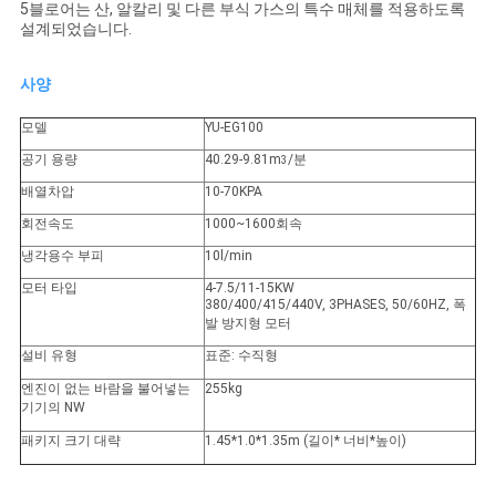
용
5블로어는 산, 알칼리 및 다른 부식 가스의 특수 매체를 적용하도록
설계되었습니다.
문
사양
을
모델
YU-EG100
요
공기 용량
40.29-9.81m
/분
3
구
배열차압
10-70KPA
회전속도
1000~1600회속
하
냉각용수 부피
10l/min
세
모터 타입
4-7.5/11-15KW
380/400/415/440V, 3PHASES, 50/60HZ, 폭
요
발 방지형 모터
설비 유형
표준: 수직형
엔진이 없는 바람을 불어넣는
255kg
COMPANY
기기의 NW
NEWS
패키지 크기 대략
1.45*1.0*1.35m (길이* 너비*높이)